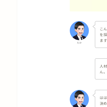
こ
を
ま
たか
人
ん
は
決