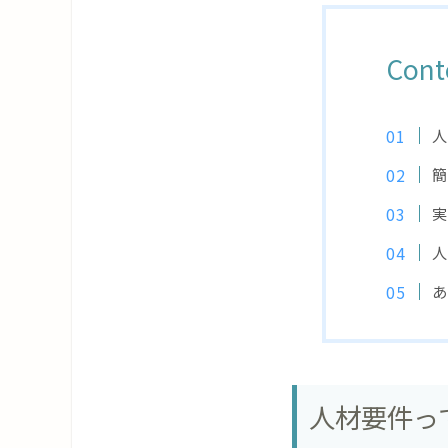
Cont
人
簡
実
人
あ
人材要件っ