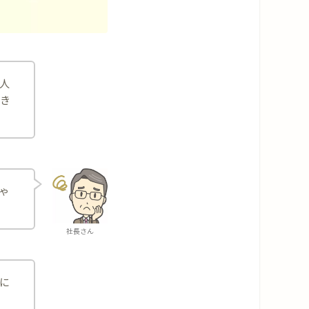
人
いき
ゃ
社長さん
に