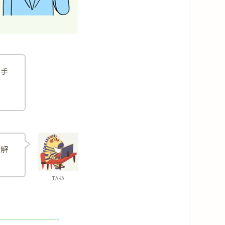
ら手
分解
TAKA