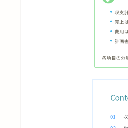
収支計
売上
費用
計画
各項目の分
Cont
収
E