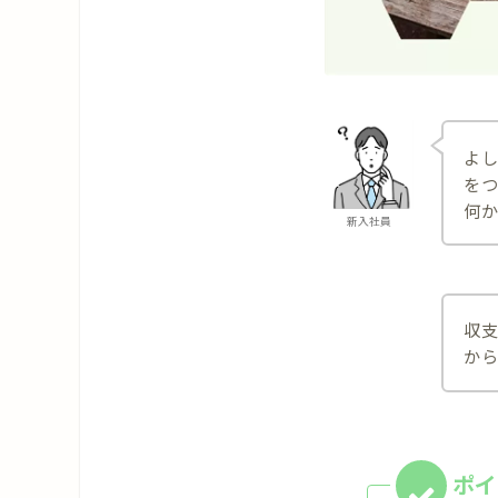
よ
を
何
新入社員
収
か