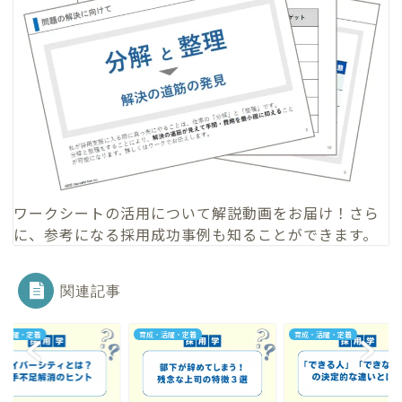
ワークシートの活用について
解説動画
をお届け！さら
に、参考になる
採用成功事例
も知ることができます。
関連記事
・活躍・定着
育成・活躍・定着
育成・活躍・定着