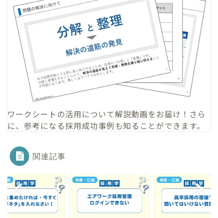
ワークシートの活用について
解説動画
をお届け！さら
に、参考になる
採用成功事例
も知ることができます。
関連記事
・広報
募集・広報
募集・広報