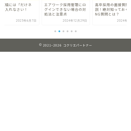
人原稿には「だけネ
エアワーク採用管理にロ
高卒採用の面接質問
」を入れなさい！
グインできない場合の対
説！絶対知っておく
処法と注意点
NG質問とは？
2023年6月7日
2024年12月29日
2024年5
2021–2026 コクリエパートナー