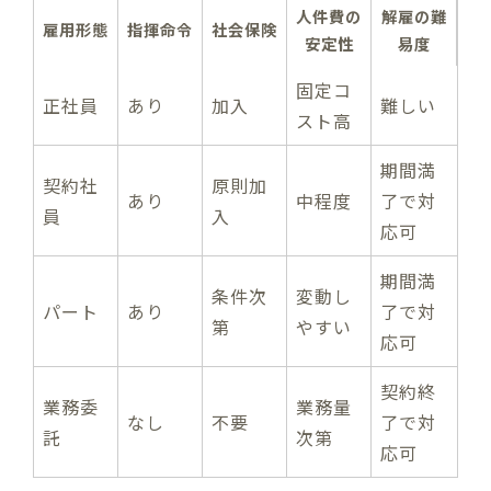
人件費の
解雇の難
雇用形態
指揮命令
社会保険
安定性
易度
固定コ
正社員
あり
加入
難しい
スト高
期間満
契約社
原則加
あり
中程度
了で対
員
入
応可
期間満
条件次
変動し
パート
あり
了で対
第
やすい
応可
契約終
業務委
業務量
なし
不要
了で対
託
次第
応可