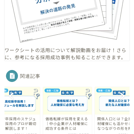
ワークシートの活用について
解説動画
をお届け！さら
に、参考になる
採用成功事例
も知ることができます。
関連記事
・広報
募集・広報
募集・広報
校新卒採用のスケジュ
価格転嫁が採用を変える
関係人口とは？企業
ルを採用のプロが親切
｜中小企業が人材確保に
材確保にも活かせる
寧に解説します！
成功する条件とは
なつながりの形を解