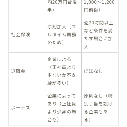
均20万円台後
1,000〜1,200
半）
円前後）
週20時間以上
原則加入（フ
など条件を満
社会保険
ルタイム勤務
たす場合に加
のため）
入
企業による
（正社員より
退職金
ほぼなし
少ないか不支
給が多い）
企業によって
原則なし（特
あり（正社員
別手当を設け
ボーナス
より少額の場
る企業もあ
合も）
る）