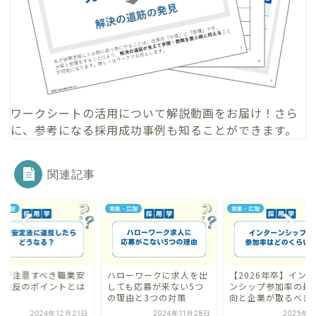
ワークシートの活用について
解説動画
をお届け！さら
に、参考になる
採用成功事例
も知ることができます。
関連記事
・広報
募集・広報
募集・広報
業が注意すべき職業安
ハローワークに求人を出
【2026年卒】イン
法違反のポイントとは
しても応募が来ない5つ
ンシップ参加率の最
の理由と3つの対策
向と企業が取るべき対.
2024年12月21日
2024年11月28日
2025年3