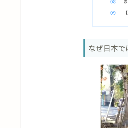
ま
【
なぜ日本で