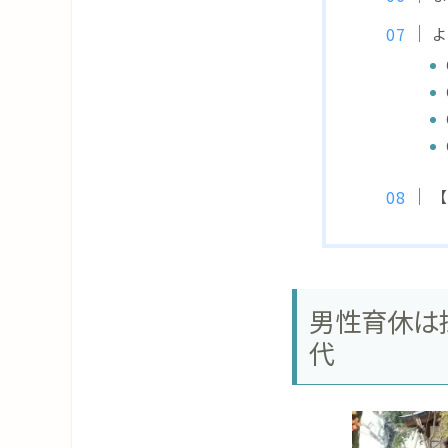
よ
【
男性育休は
代